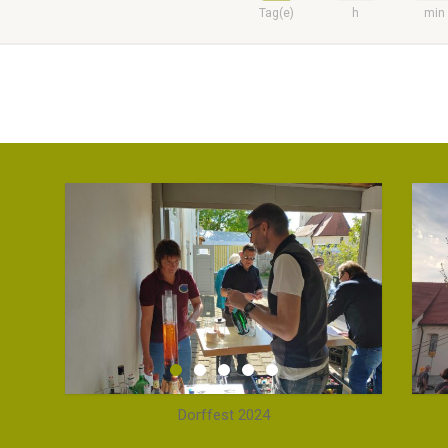
Tag(e)
h
min
Dorffest 2024