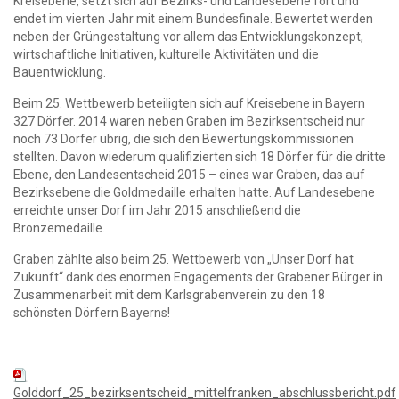
Kreisebene, setzt sich auf Bezirks- und Landesebene fort und
endet im vierten Jahr mit einem Bundesfinale. Bewertet werden
neben der Grüngestaltung vor allem das Entwicklungskonzept,
wirtschaftliche Initiativen, kulturelle Aktivitäten und die
Bauentwicklung.
Beim 25. Wettbewerb beteiligten sich auf Kreisebene in Bayern
327 Dörfer. 2014 waren neben Graben im Bezirksentscheid nur
noch 73 Dörfer übrig, die sich den Bewertungskommissionen
stellten. Davon wiederum qualifizierten sich 18 Dörfer für die dritte
Ebene, den Landesentscheid 2015 – eines war Graben, das auf
Bezirksebene die Goldmedaille erhalten hatte. Auf Landesebene
erreichte unser Dorf im Jahr 2015 anschließend die
Bronzemedaille.
Graben zählte also beim 25. Wettbewerb von „Unser Dorf hat
Zukunft“ dank des enormen Engagements der Grabener Bürger in
Zusammenarbeit mit dem Karlsgrabenverein zu den 18
schönsten Dörfern Bayerns!
Golddorf_25_bezirksentscheid_mittelfranken_abschlussbericht.pdf